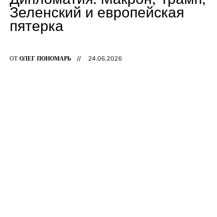
Блогеры
Зеленский и европейская
пятерка
Война
Мемы
ОТ
ОЛЕГ ПОНОМАРЬ
24.06.2026
Печерский Холм
Техника
Футбол
youtube-
telegram
1