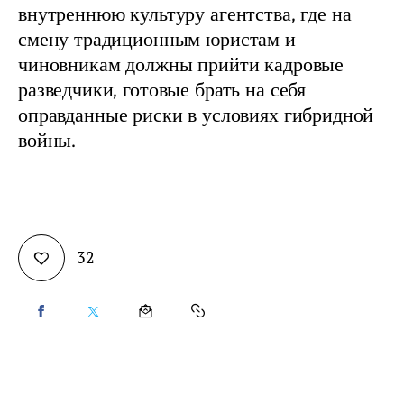
внутреннюю культуру агентства, где на 
смену традиционным юристам и 
чиновникам должны прийти кадровые 
разведчики, готовые брать на себя 
оправданные риски в условиях гибридной 
войны.
32
SHARE
SHARE
SHARE
COPY
ON
ON
BY
URL
FACEBOOK
X
EMAIL
TO