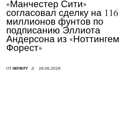
«Манчестер Сити»
Блогеры
согласовал сделку на 116
Война
миллионов фунтов по
подписанию Эллиота
Мемы
Андерсона из «Ноттингем
Форест»
Печерский Холм
Техника
ОТ
INFINITY
26.06.2026
Футбол
youtube-
telegram
1