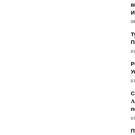
в
И
08
Т
П
07
Р
У
07
С
A
п
07
П