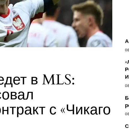
А
08
«
Р
едет в MLS:
И
08
совал
Б
нтракт с «Чикаго
р
08
С