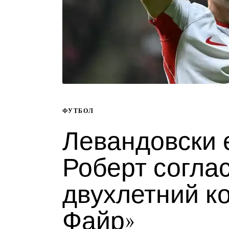
ФУТБОЛ
Левандовски 
Роберт согла
двухлетний ко
Файр»