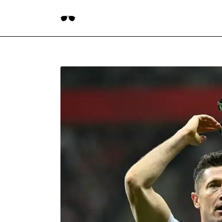
Пояснения
Блогеры
Война
Мемы
Печерский Холм
Техника
Футбол