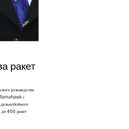
а ракет
ского руководства
ы Tomahawk с
ю дальнобойного
и до 400 ракет