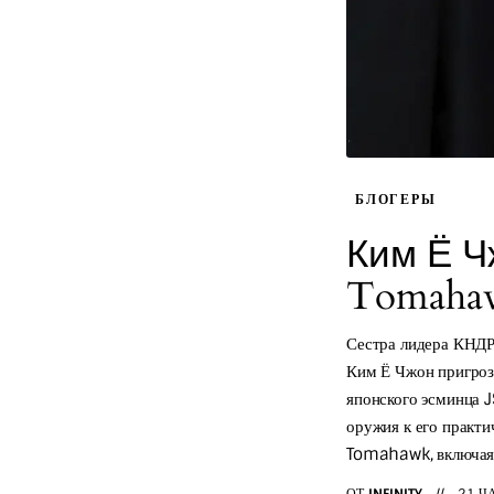
БЛОГЕРЫ
Ким Ё Ч
Tomaha
Сестра лидера КНДР
Ким Ё Чжон пригроз
японского эсминца J
оружия к его практи
Tomahawk, включа
ОТ
INFINITY
21 Ч