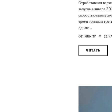
Отработавшая верхня
запуска в январе 20
скоростью примерно
тремя тоннами троти
однако…
ОТ
INFINITY
21 Ч
ЧИТАТЬ