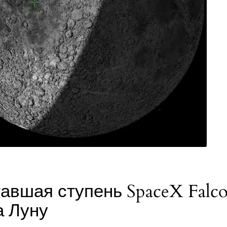
авшая ступень SpaceX Falco
а Луну