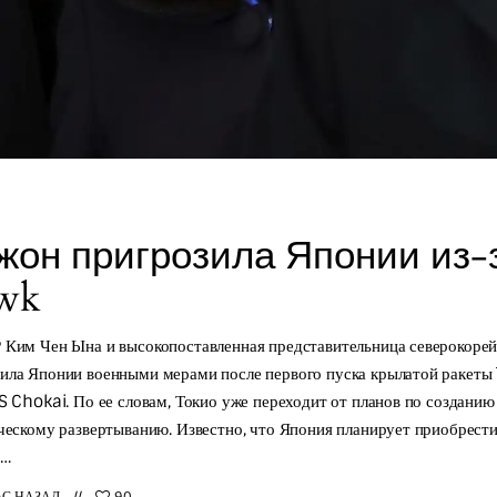
жон пригрозила Японии из-з
wk
 Ким Чен Ына и высокопоставленная представительница северокорей
ила Японии военными мерами после первого пуска крылатой ракет
S Chokai. По ее словам, Токио уже переходит от планов по создани
ческому развертыванию. Известно, что Япония планирует приобрест
я…
АС НАЗАД
90