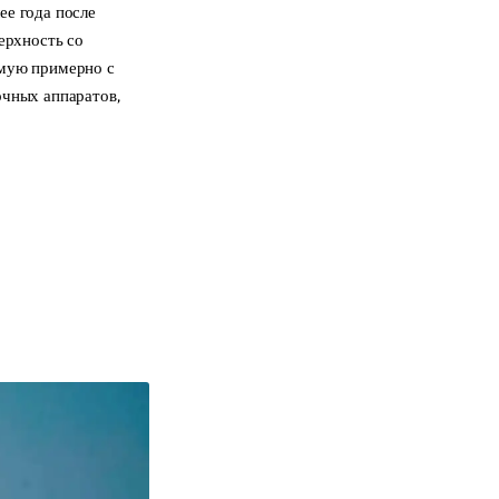
ее года после
ерхность со
имую примерно с
очных аппаратов,