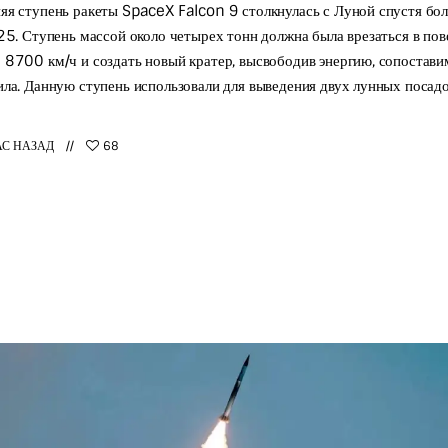
я ступень ракеты SpaceX Falcon 9 столкнулась с Луной спустя бол
25. Ступень массой около четырех тонн должна была врезаться в пов
 8700 км/ч и создать новый кратер, высвободив энергию, сопостав
ла. Данную ступень использовали для выведения двух лунных посад
АС НАЗАД
68